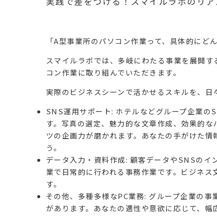
実践で差をつける！スマイルラボのリア
「A型事業所のパソコン作業って、具体的にどん
スマイルラボでは、
多岐にわたる事業を展開す
コン作業
に取り組んでいただきます。
実際のビジネスシーンで活かせるスキルを、日
SNS運用サポート
: ホテルなどグループ企業のSN
す。写真の選定、魅力的な文章作成、効果的な
ツの企画力
が磨かれます。あなたの手がけた情
う。
データ入力・資料作成
: 顧客データやSNSの
業で日常的に行われる
事務作業
です。
ビジネス
す。
その他、多種多様なPC業務
: グループ企業の
があります。あなたの適性や意欲に応じて、幅