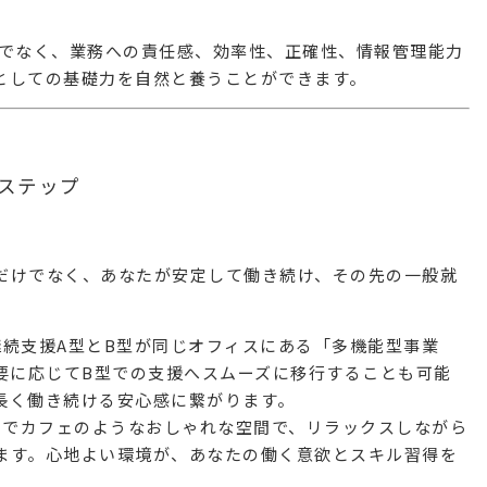
でなく、
業務への責任感
、
効率性
、
正確性
、
情報管理能力
としての基礎力を自然と養うことができます。
ステップ
だけでなく、あなたが安定して働き続け、その先の一般就
労継続支援A型とB型が同じオフィスにある「多機能型事業
要に応じてB型での支援へスムーズに移行することも可能
長く働き続ける安心感に繋がります。
るで
カフェのようなおしゃれな空間
で、リラックスしながら
ます。心地よい環境が、あなたの働く意欲とスキル習得を