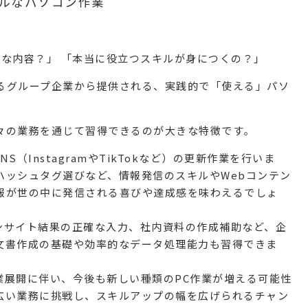
ルなパソコン作業
な内容？」 「本当に役立つスキルが身につくの？」
るグループ企業
から提供される、
実践的で「使える」パソ
々の業務を通じて習得できるのが大きな特徴です。
S（InstagramやTikTokなど）の更新作業を行いま
ハッシュタグ選びなど、
情報発信のスキル
や
Webコンテン
報が世の中に発信される喜びや達成感を味わえるでしょ
インサイト結果の正確な入力、社内資料の作成補助など、企
文書作成の基礎
や
効率的なデータ処理能力
も習得できま
事業展開に伴い、今後も新しい種類のPC作業が増える可能性
広い業務に挑戦し、スキルアップの幅を広げられるチャン