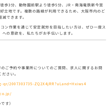
り徒歩3分、動物園前駅より徒歩5分、JR・南海電鉄新今宮
い好立地です。複数の路線が利用できるため、大阪市内のど
軽減できます。
ソコン作業
を通じて安定就労を目指したい方は、ぜひ一度ス
」への意欲を、私たちがお手伝いします。
学のご予約や事業所についてのご質問、求人に関するお問
ください。
ing-qr/2007303735-ZQ2X4jRR?uLand=Hxiws4
co.jp/
休みです）